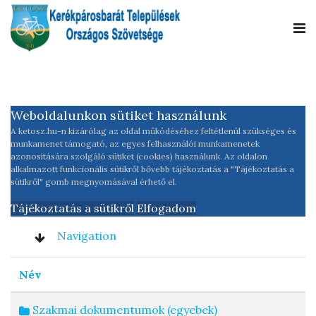
Weboldalunkon sütiket használunk
A ketosz.hu-n kizárólag az oldal működéséhez feltétlenül szükséges és
munkamenet támogató, az egyes felhasználói munkamenetek
azonosítására szolgáló sütiket (cookies) használunk. Az oldalon
alkalmazott funkcionális sütikről bővebb tájékoztatás a "Tájékoztatás a
sütikről" gomb megnyomásával érhető el.
Tájékoztatás a sütikről
Elfogadom
Navigation
Név
Szakmai dokumentumok (egyebek)