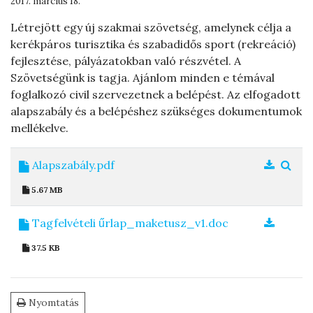
2017. március 18.
Létrejött egy új szakmai szövetség, amelynek célja a
kerékpáros turisztika és szabadidős sport (rekreáció)
fejlesztése, pályázatokban való részvétel. A
Szövetségünk is tagja. Ajánlom minden e témával
foglalkozó civil szervezetnek a belépést. Az elfogadott
alapszabály és a belépéshez szükséges dokumentumok
mellékelve.
Alapszabály.pdf
5.67 MB
Tagfelvételi űrlap_maketusz_v1.doc
37.5 KB
Nyomtatás