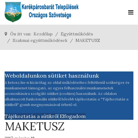
Ön itt van:
Kezdőlap
Együttműködés
Szakmai együttműködések
MAKETUSZ
Weboldalunkon sütiket használunk
A ketosz.hu-n kizárólag az oldal működéséhez feltétlenül szükséges és
munkamenet támogató, az egyes felhasználói munkamenetek
azonosítására szolgáló sütiket (cookies) használunk. Az oldalon
alkalmazott funkcionális sütikről bővebb tájékoztatás a "Tájékoztatás a
sütikről" gomb megnyomásával érhető el.
Tájékoztatás a sütikről
Elfogadom
MAKETUSZ