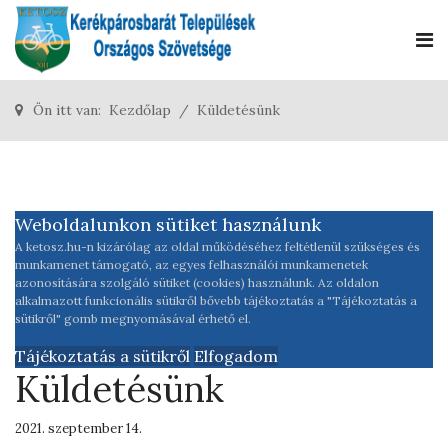
Ön itt van:
Kezdőlap
Küldetésünk
Weboldalunkon sütiket használunk
A ketosz.hu-n kizárólag az oldal működéséhez feltétlenül szükséges és
munkamenet támogató, az egyes felhasználói munkamenetek
azonosítására szolgáló sütiket (cookies) használunk. Az oldalon
alkalmazott funkcionális sütikről bővebb tájékoztatás a "Tájékoztatás a
sütikről" gomb megnyomásával érhető el.
Tájékoztatás a sütikről
Elfogadom
Küldetésünk
2021. szeptember 14.