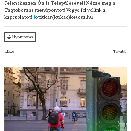
Jelentkezzen Ön is Településével! Nézze meg a
Tagtoborzás menűpontot!
Vegye fel velünk a
kapcsolatot!
f
otitkar(kukac)ketosz.hu
Nyomtatás
Előző
Tovább
+