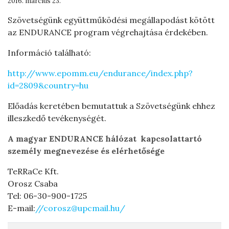
2016. március 23.
Szövetségünk együttműködési megállapodást kötött
az ENDURANCE program végrehajtása érdekében.
Információ található:
http://www.epomm.eu/endurance/index.php?
id=2809&country=hu
Előadás keretében bemutattuk a Szövetségünk ehhez
illeszkedő tevékenységét.
A magyar ENDURANCE hálózat kapcsolattartó
személy megnevezése és elérhetősége
TeRRaCe Kft.
Orosz Csaba
Tel: 06-30-900-1725
E-mail:
//
corosz@upcmail.hu
/