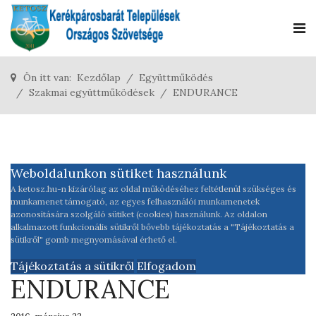
Ön itt van:
Kezdőlap
Együttműködés
Szakmai együttműködések
ENDURANCE
Weboldalunkon sütiket használunk
A ketosz.hu-n kizárólag az oldal működéséhez feltétlenül szükséges és
munkamenet támogató, az egyes felhasználói munkamenetek
azonosítására szolgáló sütiket (cookies) használunk. Az oldalon
alkalmazott funkcionális sütikről bővebb tájékoztatás a "Tájékoztatás a
sütikről" gomb megnyomásával érhető el.
Tájékoztatás a sütikről
Elfogadom
ENDURANCE