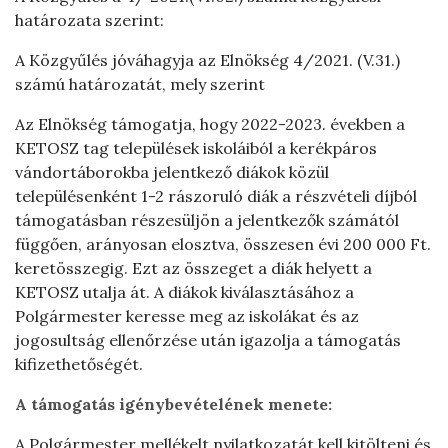
határozata szerint:
A Közgyűlés jóváhagyja az Elnökség 4/2021. (V.31.)
számú határozatát, mely szerint
Az Elnökség támogatja, hogy 2022-2023. években a
KETOSZ tag települések iskoláiból a kerékpáros
vándortáborokba jelentkező diákok közül
településenként 1-2 rászoruló diák a részvételi díjból
támogatásban részesüljön a jelentkezők számától
függően, arányosan elosztva, összesen évi 200 000 Ft.
keretösszegig. Ezt az összeget a diák helyett a
KETOSZ utalja át. A diákok kiválasztásához a
Polgármester keresse meg az iskolákat és az
jogosultság ellenőrzése után igazolja a támogatás
kifizethetőségét.
A támogatás igénybevételének menete:
A Polgármester mellékelt nyilatkozatát kell kitölteni és