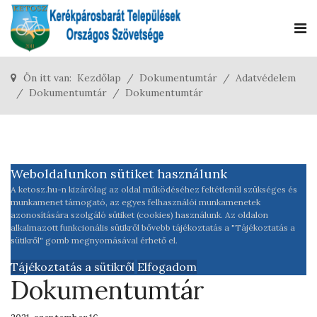
Ön itt van:
Kezdőlap
Dokumentumtár
Adatvédelem
Dokumentumtár
Dokumentumtár
Weboldalunkon sütiket használunk
A ketosz.hu-n kizárólag az oldal működéséhez feltétlenül szükséges és
munkamenet támogató, az egyes felhasználói munkamenetek
azonosítására szolgáló sütiket (cookies) használunk. Az oldalon
alkalmazott funkcionális sütikről bővebb tájékoztatás a "Tájékoztatás a
sütikről" gomb megnyomásával érhető el.
Tájékoztatás a sütikről
Elfogadom
Dokumentumtár